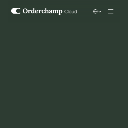
Select Language
GROSSHANDELSOFTWARE FÜR H
AUS & WOHNEN
B2B-Tools, die 
entwickelt 
wurden, um Ihre 
Haus & Wohnen 
Marke zu 