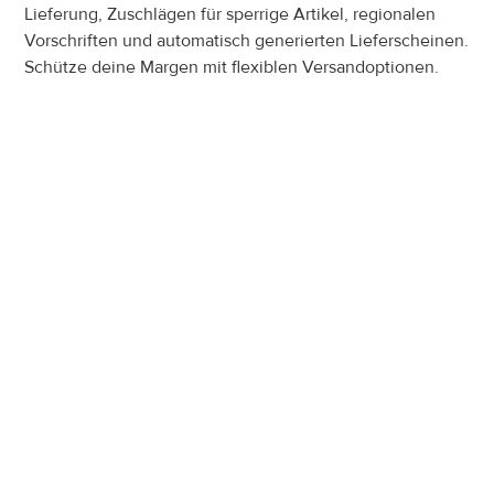
Lieferung, Zuschlägen für sperrige Artikel, regionalen 
imp
Vorschriften und automatisch generierten Lieferscheinen. 
nac
Schütze deine Margen mit flexiblen Versandoptionen.
Be