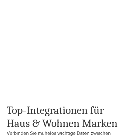
an, um die Rentabilität über Regionen, Kanäle und 
Kundengruppen hinweg zu optimieren.
✓  Verwalten Sie dynamische Preisgestaltung mit 
kanalspezifischen Preislisten
✓  Setzen Sie volumenbasierte Preise und 
Mengenrabatte, um größere Bestellungen zu fördern
✓  Automatisieren Sie Preisänderungen über mehrere 
Kanäle und Vertriebsregionen
✓  Erstellen und verwalten Sie kundenspezifische oder 
regionsbasierte Preisregeln
JETZT STARTEN
Top-Integrationen für 
Haus & Wohnen Marken
Verbinden Sie mühelos wichtige Daten zwischen 