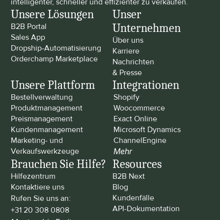
intelligenter, schneller und effizienter zu verkaufen.
Unsere Lösungen
Unser 
Unternehmen
B2B Portal
Sales App
Über uns
Dropship-Automatisierung
Karriere
Orderchamp Marketplace
Nachrichten 
& Presse
Unsere Plattform
Integrationen
Bestellverwaltung
Shopify
Produktmanagement
Woocommerce
Preismanagement
Exact Online
Kundenmanagement
Microsoft Dynamics
Marketing- und 
ChannelEngine
Verkaufswerkzeuge
Mehr
Brauchen Sie Hilfe?
Resources
Hilfezentrum
B2B Next
Kontaktiere uns
Blog
Kundenfälle
Rufen Sie uns an: 
API-Dokumentation
+31 20 308 0808