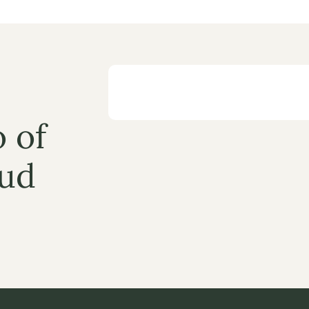
 of 
ud