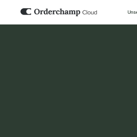
Uns
E-COMMERCE
Lightspeed eC
Orderchamp Cloud verbindet sich mit Ihre
Series)-Store, sodass Ihre B2B- und Market
Ihrem bestehenden D2C-Webshop laufen k
Demo buchen
Set it up