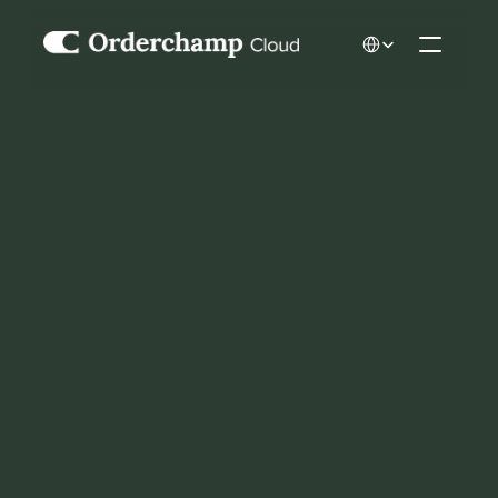
Select Language
B2B-MARKETING- UND VERKAUFSWERKZEUGE
Erweitertes 
Verkaufs- und 
Kampagnentoolkit
Zielkunden mit maßgeschneiderten Rabatten 
ansprechen, verlassene Warenkörbe zurückgewinnen, 
Besucher einbinden und umsetzbare Erkenntnisse 
gewinnen, um Konversionen zu steigern.
Kostenlose Testversion starten