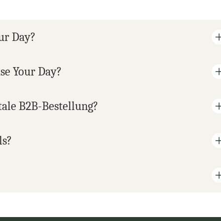
our Day?
use Your Day?
tale B2B-Bestellung?
ls?