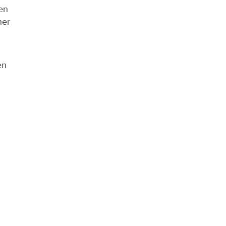
en 
er 
n 