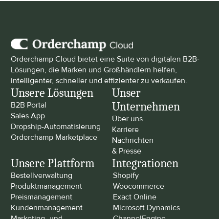
Orderchamp Cloud bietet eine Suite von digitalen B2B-
Lösungen, die Marken und Großhändlern helfen, 
intelligenter, schneller und effizienter zu verkaufen.
Unsere Lösungen
Unser 
Unternehmen
B2B Portal
Sales App
Über uns
Dropship-Automatisierung
Karriere
Orderchamp Marketplace
Nachrichten 
& Presse
Unsere Plattform
Integrationen
Bestellverwaltung
Shopify
Produktmanagement
Woocommerce
Preismanagement
Exact Online
Kundenmanagement
Microsoft Dynamics
Marketing- und 
ChannelEngine