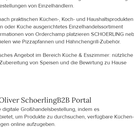
bestellungen von Einzelhändlern.
e nach praktischen Küchen-, Koch- und Haushaltsprodukten 
en oder Küche ausgerichtetes Einzelhandelssortiment 
informationen von Orderchamp platzieren SCHOERLING neb
ielen wie Pizzapfannen und Hähnchengrill-Zubehör.
sches Angebot im Bereich Küche & Esszimmer: nützliche 
e Zubereitung von Speisen und die Bewirtung zu Hause 
iver Schoerling
B2B Portal
digitale Großhandelsbestellung, indem es 
bietet, um Produkte zu durchsuchen, verfügbare Küchen- 
ngen online aufzugeben.