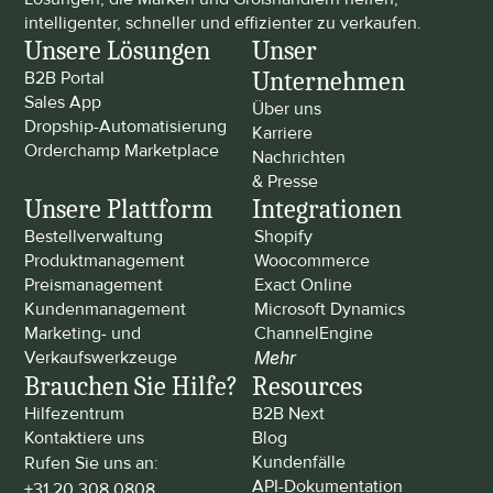
intelligenter, schneller und effizienter zu verkaufen.
Unsere Lösungen
Unser 
Unternehmen
B2B Portal
Sales App
Über uns
Dropship-Automatisierung
Karriere
Orderchamp Marketplace
Nachrichten 
& Presse
Unsere Plattform
Integrationen
Bestellverwaltung
Shopify
Produktmanagement
Woocommerce
Preismanagement
Exact Online
Kundenmanagement
Microsoft Dynamics
Marketing- und 
ChannelEngine
Verkaufswerkzeuge
Mehr
Brauchen Sie Hilfe?
Resources
Hilfezentrum
B2B Next
Kontaktiere uns
Blog
Kundenfälle
Rufen Sie uns an: 
API-Dokumentation
+31 20 308 0808