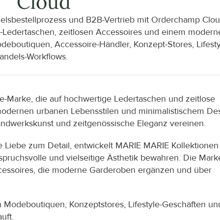
Cloud
lsbestellprozess und B2B-Vertrieb mit Orderchamp Clou
um-Ledertaschen, zeitlosen Accessoires und einem moderne
eboutiquen, Accessoire-Händler, Konzept-Stores, Lifesty
handels-Workflows.
e-Marke, die auf hochwertige Ledertaschen und zeitlose 
on modernen urbanen Lebensstilen und minimalistischem Des
 Handwerkskunst und zeitgenössische Eleganz vereinen.
ie Liebe zum Detail, entwickelt MARIE MARIE Kollektionen f
spruchsvolle und vielseitige Ästhetik bewahren. Die Marke
Accessoires, die moderne Garderoben ergänzen und über 
Modeboutiquen, Konzeptstores, Lifestyle-Geschäften und
uft.