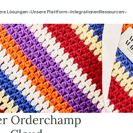
ere Lösungen
Unsere Plattform
Integrationen
Ressourcen
er Orderchamp 