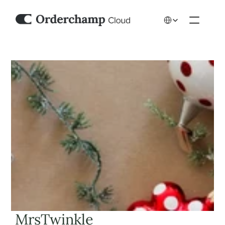
Select Language
 MrsTwinkle