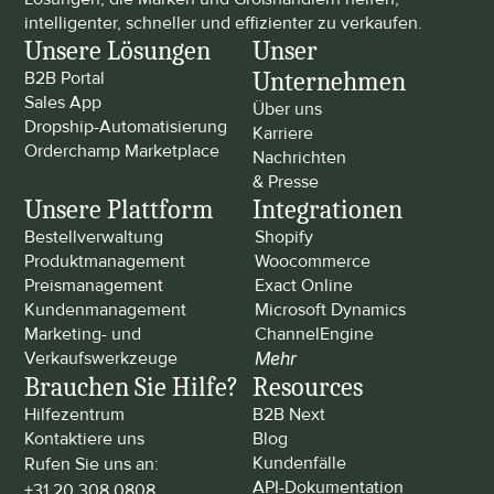
intelligenter, schneller und effizienter zu verkaufen.
Unsere Lösungen
Unser 
Unternehmen
B2B Portal
Sales App
Über uns
Dropship-Automatisierung
Karriere
Orderchamp Marketplace
Nachrichten 
& Presse
Unsere Plattform
Integrationen
Bestellverwaltung
Shopify
Produktmanagement
Woocommerce
Preismanagement
Exact Online
Kundenmanagement
Microsoft Dynamics
Marketing- und 
ChannelEngine
Verkaufswerkzeuge
Mehr
Brauchen Sie Hilfe?
Resources
Hilfezentrum
B2B Next
Kontaktiere uns
Blog
Kundenfälle
Rufen Sie uns an: 
API-Dokumentation
+31 20 308 0808