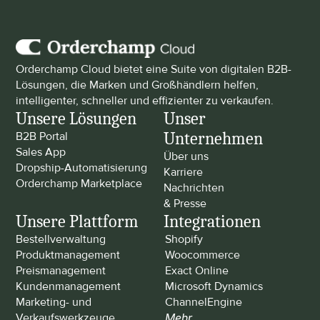
Orderchamp Cloud bietet eine Suite von digitalen B2B-
Lösungen, die Marken und Großhändlern helfen, 
intelligenter, schneller und effizienter zu verkaufen.
Unsere Lösungen
Unser 
Unternehmen
B2B Portal
Sales App
Über uns
Dropship-Automatisierung
Karriere
Orderchamp Marketplace
Nachrichten 
& Presse
Unsere Plattform
Integrationen
Bestellverwaltung
Shopify
Produktmanagement
Woocommerce
Preismanagement
Exact Online
Kundenmanagement
Microsoft Dynamics
Marketing- und 
ChannelEngine
Verkaufswerkzeuge
Mehr