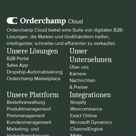
Orderchamp Cloud bietet eine Suite von digitalen B2B-
Lösungen, die Marken und Großhändlern helfen, 
intelligenter, schneller und effizienter zu verkaufen.
Unsere Lösungen
Unser 
Unternehmen
B2B Portal
Sales App
Über uns
Dropship-Automatisierung
Karriere
Orderchamp Marketplace
Nachrichten 
& Presse
Unsere Plattform
Integrationen
Bestellverwaltung
Shopify
Produktmanagement
Woocommerce
Preismanagement
Exact Online
Kundenmanagement
Microsoft Dynamics
Marketing- und 
ChannelEngine
Verkaufswerkzeuge
Mehr