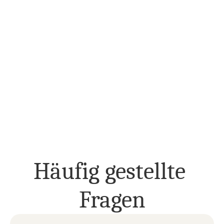
Orderchamp Marketplace
Nutzen Sie Orderchamp Cloud als Ihre Software-Basis, 
mit optionalen Marketplace- und Dropshipping-
Möglichkeiten, wenn diese zu Ihrer Wachstumsstrategie 
passen.
WACHSTUMSKANÄLE ENTDECKEN
Häufig gestellte 
Fragen