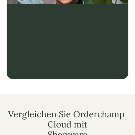
„Einer der Gründe, warum wir zu Orderchamp 
gewechselt sind, war, unseren Kunden ein wirklich 
schönes Erlebnis zu bieten. Wenn sie sich jetzt 
anmelden, sehen sie eine klare Übersicht über den 
Katalog, es sieht schöner aus und ist 
mobilfreundlicher.“
Kaeso, Account Manager bei Greenmoods
LESEN SIE DIE FALLSTUDIE
Vergleichen Sie Orderchamp 
Cloud mit
Shopware