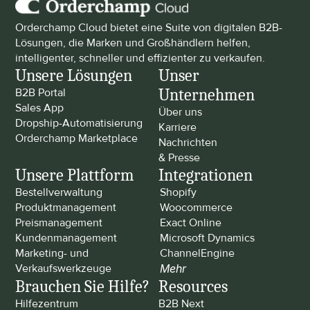
Orderchamp Cloud bietet eine Suite von digitalen B2B-
Lösungen, die Marken und Großhändlern helfen, 
intelligenter, schneller und effizienter zu verkaufen.
Unsere Lösungen
Unser 
Unternehmen
B2B Portal
Sales App
Über uns
Dropship-Automatisierung
Karriere
Orderchamp Marketplace
Nachrichten 
& Presse
Unsere Plattform
Integrationen
Bestellverwaltung
Shopify
Produktmanagement
Woocommerce
Preismanagement
Exact Online
Kundenmanagement
Microsoft Dynamics
Marketing- und 
ChannelEngine
Verkaufswerkzeuge
Mehr
Brauchen Sie Hilfe?
Resources
Hilfezentrum
B2B Next