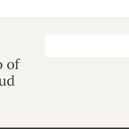
 of 
ud