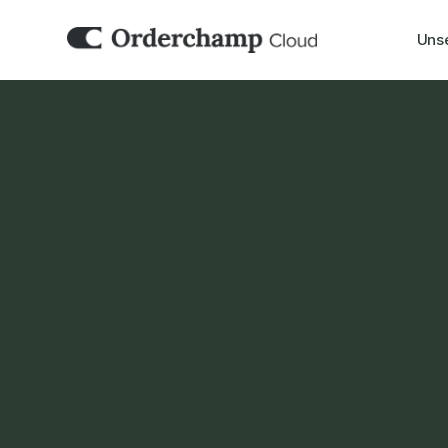
Uns
PIM
Katana 
Orderchamp Cloud verbindet sich mit Ihre
sodass Ihre B2B- und Marketplace-Aktivität
Produkt- und Bestandsdaten aufbauen, die S
Produktion und Vertrieb verwalten.
Demo buchen
Jetzt einrichten