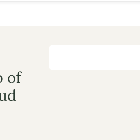
 of 
ud