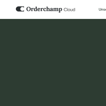
Uns
BUCHHALTUNG & ERP
Moneybird
Verbinden Sie Moneybird mit Orderchamp C
Rechnungsstellung, Buchhaltung und Finanz
Geschäft zu vereinfachen.
Demo buchen
Jetzt einrichten