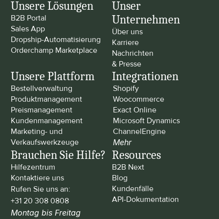
Unsere Lösungen
Unser 
Unternehmen
B2B Portal
Sales App
Über uns
Dropship-Automatisierung
Karriere
Orderchamp Marketplace
Nachrichten 
& Presse
Unsere Plattform
Integrationen
Bestellverwaltung
Shopify
Produktmanagement
Woocommerce
Preismanagement
Exact Online
Kundenmanagement
Microsoft Dynamics
Marketing- und 
ChannelEngine
Verkaufswerkzeuge
Mehr
Brauchen Sie Hilfe?
Resources
Hilfezentrum
B2B Next
Kontaktiere uns
Blog
Kundenfälle
Rufen Sie uns an: 
API-Dokumentation
+31 20 308 0808
Montag bis Freitag 