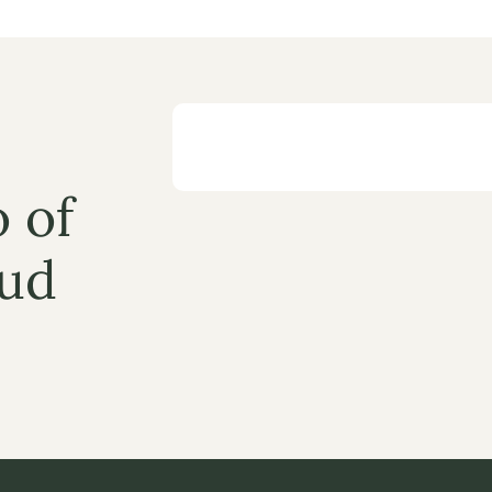
 of 
ud