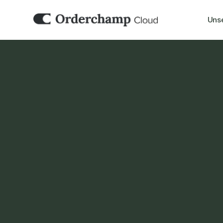
Uns
BUCHHALTUNG & ERP
WeClapp
Orderchamp Cloud kann zusammen mit Ihr
arbeiten, sodass Ihre B2B- und Marketplace-
bestehenden ERP- und CRM-Workflow pass
Demo buchen
Jetzt einrichten