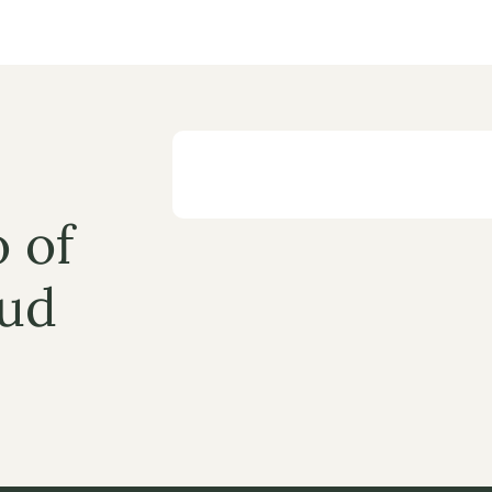
 of 
ud