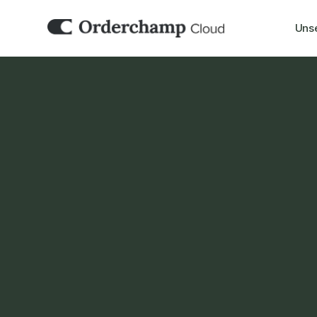
Uns
BUCHHALTUNG & ERP
WeFact
Verwalten Sie die Rechnungsstellung und d
effizienter mit WeFact und Orderchamp Clo
Demo buchen
Jetzt einrichten