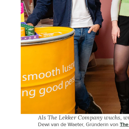
Als The Lekker Company wuchs, wu
Dewi van de Waeter, Gründerin von 
The