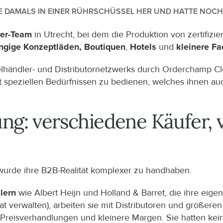
TE DAMALS IN EINER RÜHRSCHÜSSEL HER UND HATTE NOCH
rer-Team
 in Utrecht, bei dem die Produktion von zertifizi
gige Konzeptläden, Boutiquen
, 
Hotels
 und 
kleinere F
elhändler- und Distributornetzwerks durch Orderchamp Cl
t speziellen Bedürfnissen zu bedienen, welches ihnen a
ng: verschiedene Käufer, 
wurde ihre B2B-Realität komplexer zu handhaben.
lern
 wie Albert Heijn und Holland & Barret, die ihre eig
rat verwalten), arbeiten sie mit Distributoren und größe
 Preisverhandlungen und kleinere Margen. Sie hatten kein