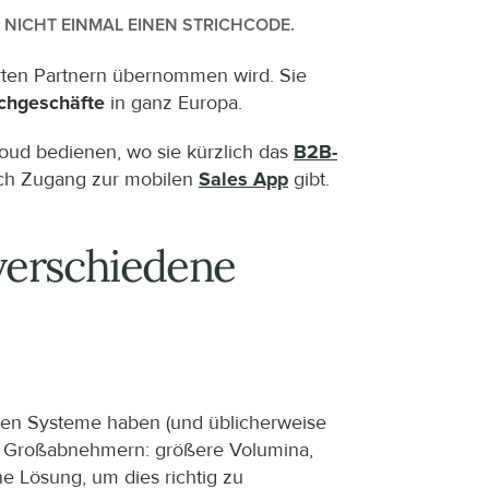
 NICHT EINMAL EINEN STRICHCODE.
erten Partnern übernommen wird. Sie 
achgeschäfte
 in ganz Europa.
oud bedienen, wo sie kürzlich das 
B2B-
uch Zugang zur mobilen 
Sales App
 gibt.
verschiedene 
enen Systeme haben (und üblicherweise 
ren Großabnehmern: größere Volumina, 
e Lösung, um dies richtig zu 