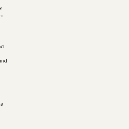
 
en:
d 
nd 
s 