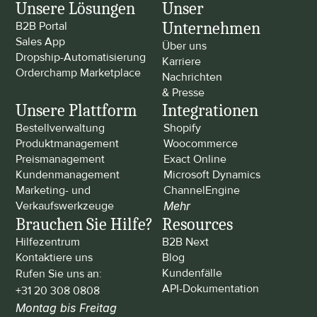
Unsere Lösungen
Unser 
Unternehmen
B2B Portal
Sales App
Über uns
Dropship-Automatisierung
Karriere
Orderchamp Marketplace
Nachrichten 
& Presse
Unsere Plattform
Integrationen
Bestellverwaltung
Shopify
Produktmanagement
Woocommerce
Preismanagement
Exact Online
Kundenmanagement
Microsoft Dynamics
Marketing- und 
ChannelEngine
Verkaufswerkzeuge
Mehr
Brauchen Sie Hilfe?
Resources
Hilfezentrum
B2B Next
Kontaktiere uns
Blog
Kundenfälle
Rufen Sie uns an: 
API-Dokumentation
+31 20 308 0808
Montag bis Freitag 