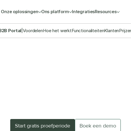
Onze oplossingen
Ons platform
Integraties
Resources
B2B Portal
|
Voordelen
Hoe het werkt
Functionaliteiten
Klanten
Prijze
KRACHTIGE B2B-COMMERCE
taliseer je sales met 
turnkey B2B-shop
portal op in no-time en stroomlijn je directe verko
Start gratis proefperiode
Boek een demo