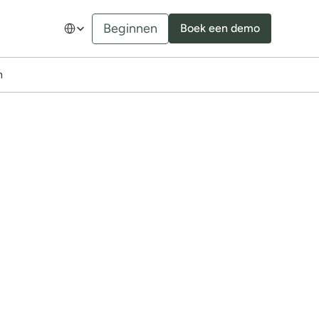
Select Language
Beginnen
Boek een demo
n
jouw 
op bij B2B-klanten