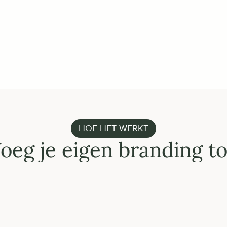
attributen, of upload een
Heb je al een Orderchamp
minuten klaar!
START NU
HOE HET WERKT
oeg je eigen branding t
VOLLEDIG GE
Gebruik je
Voeg je eigen (