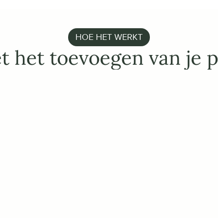
HOE HET WERKT
t het toevoegen van je 
MAKKELIJKE INTEGRAT
Maak een verbind
ERP/PIM/WMS
Haal producten, afbeeldin
op uit je bestaande syst
voorraadniveaus tussen 
en boekhoudsystemen.
Maak gebruik van onze AI-