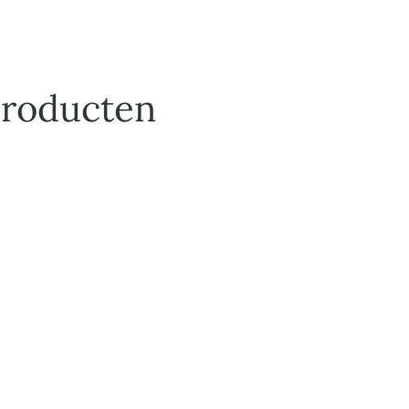
producten
IES
ing met je bestaande 
gen, prijzen, varianten, titels en beschrijvingen 
emen. Synchroniseer moeiteloos je 
B2C en B2B en stuur orders door naar je ERP- 
categorisatie, automatische filters en 