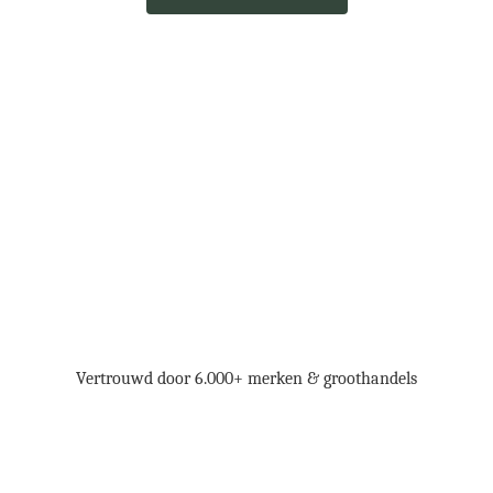
Vind 
Gebruik krachtige 
Bereik +200k 
geverifieerde 
marketingtools
retailers
retailers
Vertrouwd door 6.000+ merken & groothandels