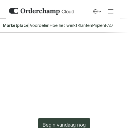
Select Language
|
Voordelen
Hoe het werkt
Klanten
Prijzen
FAQ
Marketplace
ZORGELOZE GROOTHANDEL
Verkoop aan 200.000 
retailers in heel 
Europa
Verkrijg nieuwe B2B-klanten en laat je merk over 
de grenzen heen groeien.
Begin vandaag nog