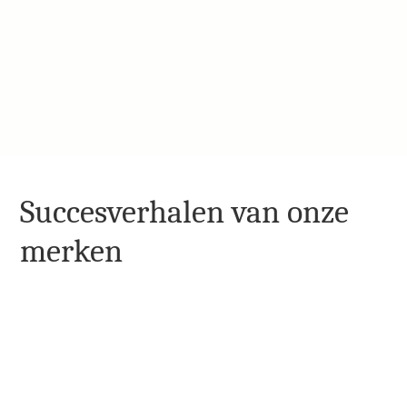
volgers of onbekende bezoekers te benaderen met een 
bericht via ons eigen berichtensysteem. In bulk of door 
persoonlijke benadering. Voeg op maat gemaakte 
kortingen toe om hen te stimuleren een bestelling te 
plaatsen.
START NU
Succesverhalen van onze 
merken