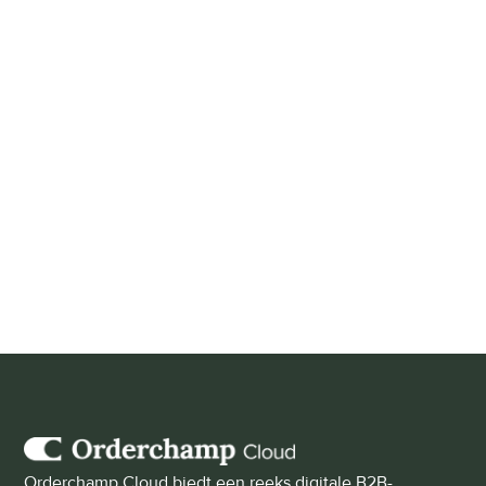
platformkosten om deel uit te 
maken van jullie platform?
Wat zijn de commissiekosten?
Hoe werkt het gratis 
referralprogramma voor 
merken?
Orderchamp Cloud biedt een reeks digitale B2B-