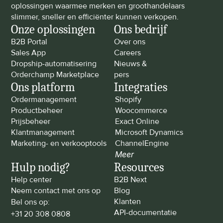
oplossingen waarmee merken en groothandelaars 
slimmer, sneller en efficiënter kunnen verkopen.
Onze oplossingen
Ons bedrijf
B2B Portal
Over ons
Sales App
Careers
Dropship-automatisering
Nieuws & 
Orderchamp Marketplace
pers
Ons platform
Integraties
Ordermanagement
Shopify
Productbeheer
Woocommerce
Prijsbeheer
Exact Online
Klantmanagement
Microsoft Dynamics
Marketing- en verkooptools
ChannelEngine
Meer
Hulp nodig?
Resources
Help center
B2B Next
Neem contact met ons op
Blog
Klanten
Bel ons op: 
API-documentatie
+31 20 308 0808