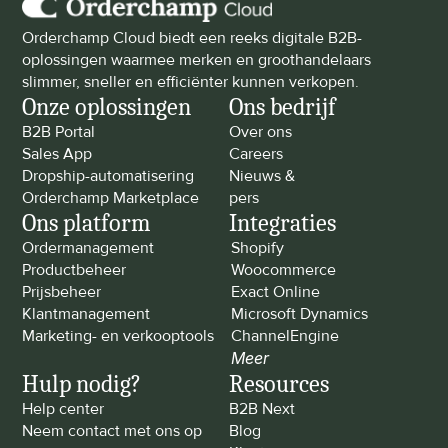
Orderchamp Cloud biedt een reeks digitale B2B-
oplossingen waarmee merken en groothandelaars 
slimmer, sneller en efficiënter kunnen verkopen.
Onze oplossingen
Ons bedrijf
B2B Portal
Over ons
Sales App
Careers
Dropship-automatisering
Nieuws & 
Orderchamp Marketplace
pers
Ons platform
Integraties
Ordermanagement
Shopify
Productbeheer
Woocommerce
Prijsbeheer
Exact Online
Klantmanagement
Microsoft Dynamics
Marketing- en verkooptools
ChannelEngine
Meer
Hulp nodig?
Resources
Help center
B2B Next
Neem contact met ons op
Blog