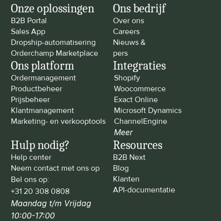
Onze oplossingen
Ons bedrijf
B2B Portal
Over ons
Sales App
Careers
Dropship-automatisering
Nieuws & 
Orderchamp Marketplace
pers
Ons platform
Integraties
Ordermanagement
Shopify
Productbeheer
Woocommerce
Prijsbeheer
Exact Online
Klantmanagement
Microsoft Dynamics
Marketing- en verkooptools
ChannelEngine
Meer
Hulp nodig?
Resources
Help center
B2B Next
Neem contact met ons op
Blog
Klanten
Bel ons op: 
API-documentatie
+31 20 308 0808
Maandag t/m Vrijdag 
10:00-17:00