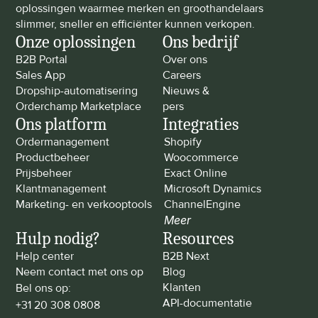
oplossingen waarmee merken en groothandelaars 
slimmer, sneller en efficiënter kunnen verkopen.
Onze oplossingen
Ons bedrijf
B2B Portal
Over ons
Sales App
Careers
Dropship-automatisering
Nieuws & 
Orderchamp Marketplace
pers
Ons platform
Integraties
Ordermanagement
Shopify
Productbeheer
Woocommerce
Prijsbeheer
Exact Online
Klantmanagement
Microsoft Dynamics
Marketing- en verkooptools
ChannelEngine
Meer
Hulp nodig?
Resources
Help center
B2B Next
Neem contact met ons op
Blog
Klanten
Bel ons op: 
API-documentatie
+31 20 308 0808