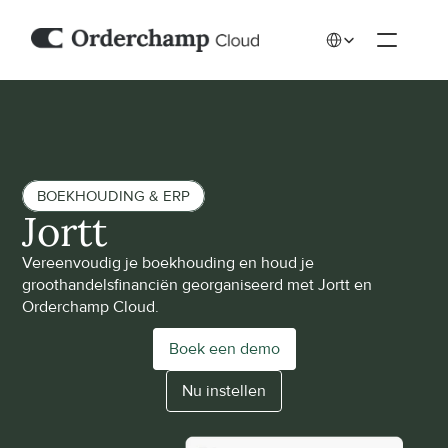
Select Language
BOEKHOUDING & ERP
Jortt
Vereenvoudig je boekhouding en houd je 
groothandelsfinanciën georganiseerd met Jortt en 
Orderchamp Cloud.
Boek een demo
Nu instellen