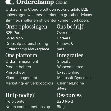
Orderchamp Cloud biedt een reeks digitale B2B-
oplossingen waarmee merken en groothandelaars 
slimmer, sneller en efficiënter kunnen verkopen.
Onze oplossingen
Ons bedrijf
B2B Portal
Over ons
Sales App
Careers
Dropship-automatisering
Nieuws & 
Orderchamp Marketplace
pers
Ons platform
Integraties
Ordermanagement
Shopify
Productbeheer
Woocommerce
Prijsbeheer
Exact Online
Klantmanagement
Microsoft Dynamics
Marketing- en verkooptools
ChannelEngine
Meer
Hulp nodig?
Resources
Help center
B2B Next
Neem contact met ons op
Blog