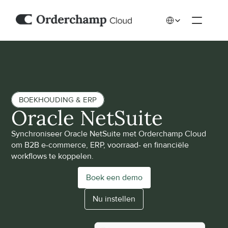
Select Language
BOEKHOUDING & ERP
Oracle NetSuite
Synchroniseer Oracle NetSuite met Orderchamp Cloud 
om B2B e-commerce, ERP, voorraad- en financiële 
workflows te koppelen.
Boek een demo
Nu instellen