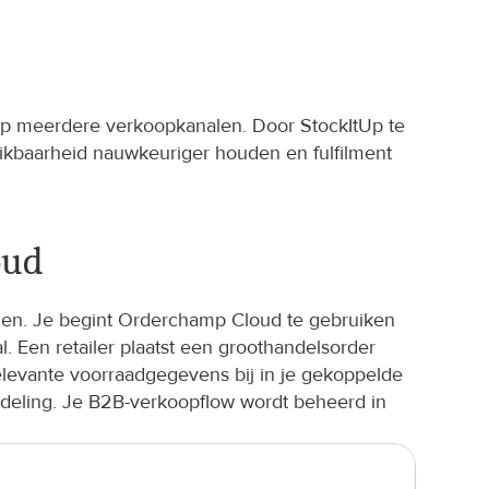
op meerdere verkoopkanalen. Door StockItUp te 
baarheid nauwkeuriger houden en fulfilment 
oud
len. Je begint Orderchamp Cloud te gebruiken 
Een retailer plaatst een groothandelsorder 
elevante voorraadgegevens bij in je gekoppelde 
deling. Je B2B-verkoopflow wordt beheerd in 