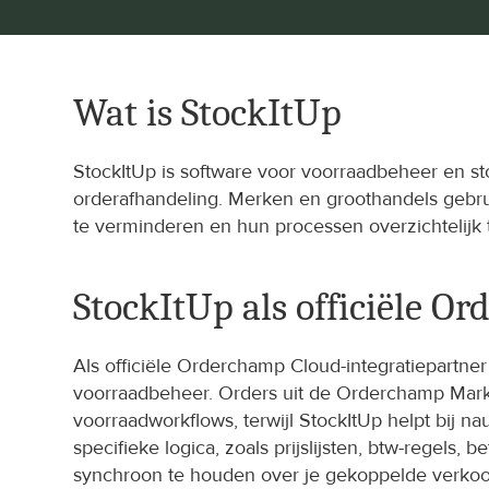
Wat is StockItUp
StockItUp is software voor voorraadbeheer en s
orderafhandeling. Merken en groothandels gebr
te verminderen en hun processen overzichtelijk 
StockItUp als officiële O
Als officiële Orderchamp Cloud-integratiepartne
voorraadbeheer. Orders uit de Orderchamp Marke
voorraadworkflows, terwijl StockItUp helpt bij
specifieke logica, zoals prijslijsten, btw-regels
synchroon te houden over je gekoppelde verko