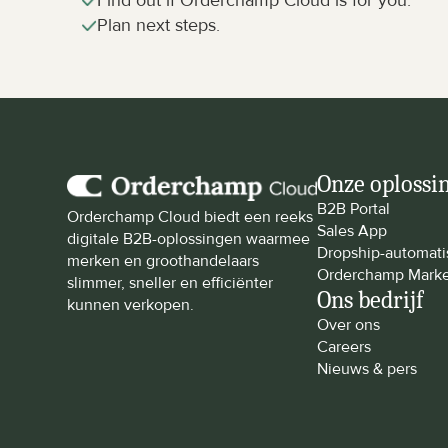
Find out if Orderchamp Cloud is for you.
Plan next steps.
Onze oplossi
B2B Portal
Orderchamp Cloud biedt een reeks 
Sales App
digitale B2B-oplossingen waarmee 
Dropship-automati
merken en groothandelaars 
Orderchamp Marke
slimmer, sneller en efficiënter 
Ons bedrijf
kunnen verkopen.
Over ons
Careers
Nieuws & pers