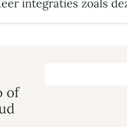
eer integraties zoals de
 of 
ud