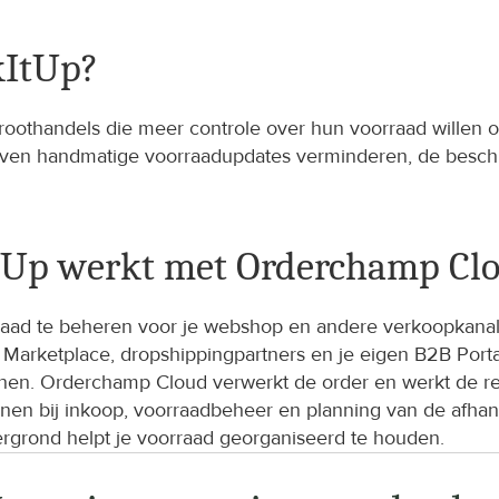
kItUp?
roothandels die meer controle over hun voorraad willen 
en handmatige voorraadupdates verminderen, de beschik
ItUp werkt met Orderchamp Cl
orraad te beheren voor je webshop en andere verkoopkana
rketplace, dropshippingpartners en je eigen B2B Portal. 
mijnen. Orderchamp Cloud verwerkt de order en werkt de r
unen bij inkoop, voorraadbeheer en planning van de afhan
ergrond helpt je voorraad georganiseerd te houden.