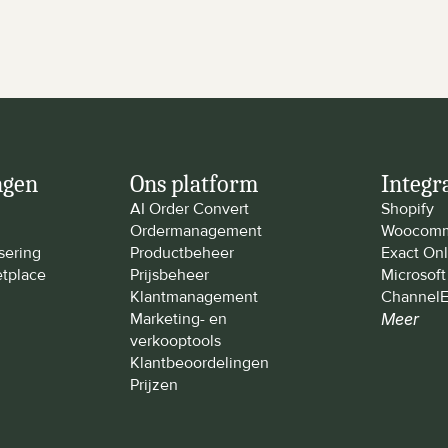
ngen
Ons platform
Integr
AI Order Convert
Shopify
Ordermanagement
Woocomm
sering
Productbeheer
Exact Onl
tplace
Prijsbeheer
Microsof
Klantmanagement
ChannelE
Marketing- en 
Meer
verkooptools
Klantbeoordelingen
Prijzen