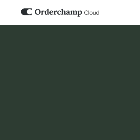
WMS & FULFILMENT
★ PARTNER
Voorraad aanvu
StockItUp is software voor voorraad- en st
commercebedrijven helpt grip te houden op
productbeschikbaarheid, inkoop en ordera
Boek een demo
Set it up