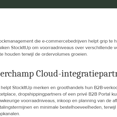
tockmanagement die e-commercebedrijven helpt grip te h
uiken StockItUp om voorraadniveaus over verschillende v
te houden terwijl de ordervolumes groeien.
rderchamp Cloud-integratiepart
r helpt StockItUp merken en groothandels hun B2B-verkoo
tplace, dropshippingpartners of een privé B2B Portal k
 nauwkeurige voorraadniveaus, inkoop en planning van de
, betalingstermijnen en minimale bestelhoeveelheden, terwi
opkanalen.