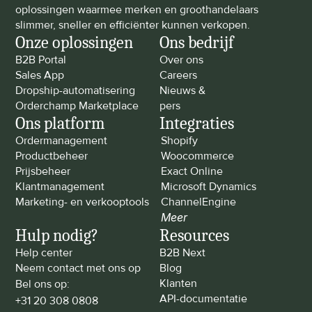
oplossingen waarmee merken en groothandelaars 
slimmer, sneller en efficiënter kunnen verkopen.
Onze oplossingen
Ons bedrijf
B2B Portal
Over ons
Sales App
Careers
Dropship-automatisering
Nieuws & 
Orderchamp Marketplace
pers
Ons platform
Integraties
Ordermanagement
Shopify
Productbeheer
Woocommerce
Prijsbeheer
Exact Online
Klantmanagement
Microsoft Dynamics
Marketing- en verkooptools
ChannelEngine
Meer
Hulp nodig?
Resources
Help center
B2B Next
Neem contact met ons op
Blog
Klanten
Bel ons op: 
API-documentatie
+31 20 308 0808