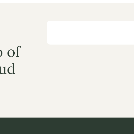
 of 
ud