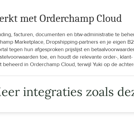
werkt met Orderchamp Cloud
houding, facturen, documenten en btw-administratie te beh
amp Marketplace, Dropshipping-partners en je eigen B2B P
tal tegen hun afgesproken prijslijst en betaalvoorwaarde
bestelvoorwaarden toe, en houdt de relevante order-, kla
eheerd in Orderchamp Cloud, terwijl Yuki op de achterg
eer integraties zoals de