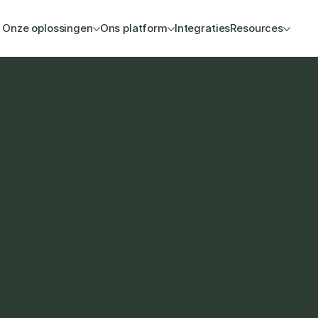
Onze oplossingen
Ons platform
Integraties
Resources
Yuki-setup, zodat je 
nen je bestaande 