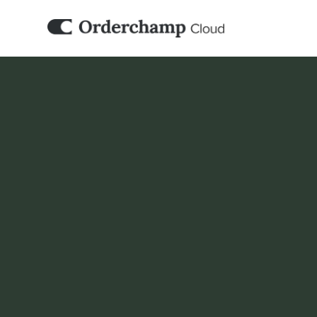
BOEKHOUDING & ERP
Yuki
Orderchamp Cloud kan samenwerken met je 
B2B- en marktplaatsactiviteiten passen bin
boekhoudworkflow.
Boek een demo
Nu instellen