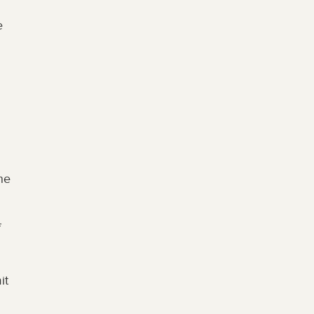
 
e 
 
t 