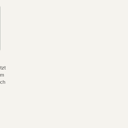
zt 
m 
ch 
 