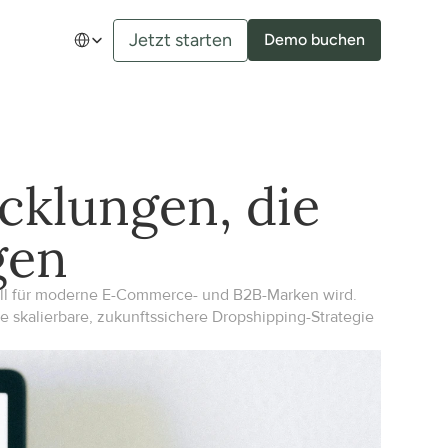
Select Language
Jetzt starten
Demo buchen
klungen, die 
gen
ll für moderne E-Commerce- und B2B-Marken wird. 
e skalierbare, zukunftssichere Dropshipping-Strategie 