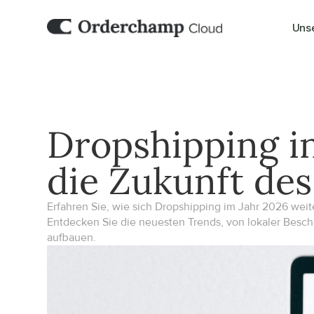
Uns
Dropshipping in
die Zukunft de
Erfahren Sie, wie sich Dropshipping im Jahr 2026 we
Entdecken Sie die neuesten Trends, von lokaler Beschaf
aufbauen.