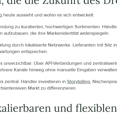
 die die Zukunft des D
g
 heute aussieht und wohin es sich entwickelt.
endung zu kuratierten, hochwertigen Sortimenten. Händle
n aufzubauen, die ihre Markenidentität widerspiegeln.
klung durch lokalisierte Netzwerke. Lieferanten mit Sitz i
wartungen entsprechen.
ls unverzichtbar. Über API-Verbindungen und zentralisie
ehrere Kanäle hinweg ohne manuelle Eingaben verwalten
 zentral. Händler investieren in 
Storytelling
, Nischenposi
bsintensiven Markt zu differenzieren.
alierbaren und flexiblen