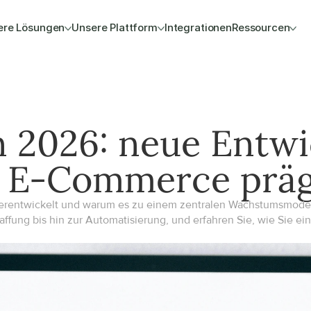
ere Lösungen
Unsere Plattform
Integrationen
Ressourcen
 2026: neue Entwic
s E-Commerce prä
iterentwickelt und warum es zu einem zentralen Wachstumsmode
fung bis hin zur Automatisierung, und erfahren Sie, wie Sie ein