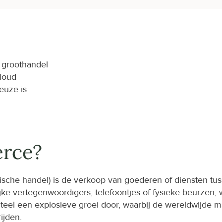
 groothandel
Cloud
euze is
erce?
nische handel) is de verkoop van goederen of diensten tus
jke vertegenwoordigers, telefoontjes of fysieke beurzen, w
 een explosieve groei door, waarbij de wereldwijde ma
ijden.