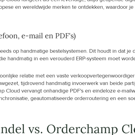
opese en wereldwijde merken te ontdekken, waardoor je 
efoon, e-mail en PDF's)
eeds op handmatige bestelsystemen. Dit houdt in dat je do
lt die handmatig in een verouderd ERP-systeem moet word
soonlijke relatie met een vaste verkoopvertegenwoordiger
uwgezet, tijdrovend handmatig invoerwerk van beide parti
p Cloud vervangt onhandige PDF's en eindeloze e-mailwi
nchronisatie, geautomatiseerde orderroutering en een soep
andel vs. Orderchamp C