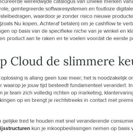
ecureerde wereldwijde catalogus van unieke merken vanaf
ole, geïntegreerde softwaresystemen en foutloze digitale
stelbedragen, waardoor je zonder risico nieuwe producte
(zoals Nu kopen, Achteraf betalen) om je cashflow te ver
gen op basis van de specifieke niche van je winkel en k
en product aan te raken en te voelen voordat de eerste p
Cloud de slimmere keu
ssing is allang geen luxe meer; het is noodzakelijk om
waarop je jouw tijd besteedt fundamenteel verandert. In p
e team zich volledig richten op marketing, klantervaring 
kingen op en brengt je rechtstreeks in contact met prem
 gelijke tred te houden met snel veranderende consument
ijsstructuren
 kun je inkoopbeslissingen nemen op basis 