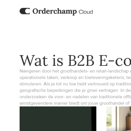
Wat is B2B E-
Navigeren door het groothandels- en retail-landschap 
operationele taken, verkoop en toeleveringsketens, te
stimuleren. Als je tot nu toe hebt vertrouwd op tradit
geografische beperkingen die je groei vertragen. In d
onderzoeken de voor- en nadelen van traditionele off
winstgevendere manier biedt om jouw groothandel of 