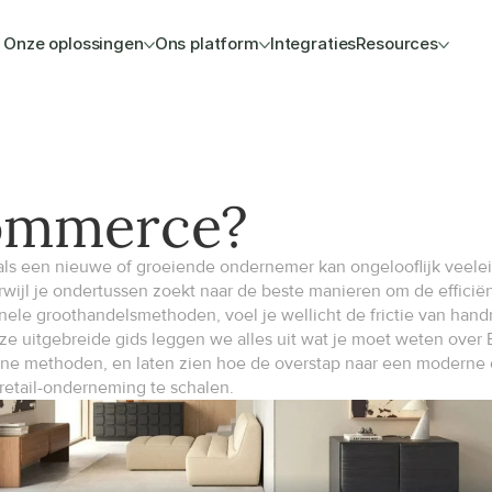
Onze oplossingen
Ons platform
Integraties
Resources
commerce?
als een nieuwe of groeiende ondernemer kan ongelooflijk veeleise
rwijl je ondertussen zoekt naar de beste manieren om de efficië
ionele groothandelsmethoden, voel je wellicht de frictie van hand
eze uitgebreide gids leggen we alles uit wat je moet weten ove
line methoden, en laten zien hoe de overstap naar een moderne
retail-onderneming te schalen.