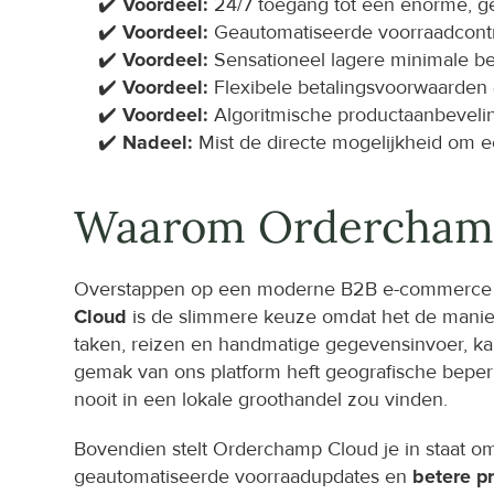
✔️ 
Voordeel:
 24/7 toegang tot een enorme, g
✔️ 
Voordeel:
 Geautomatiseerde voorraadcontr
✔️ 
Voordeel:
 Sensationeel lagere minimale be
✔️ 
Voordeel:
 Flexibele betalingsvoorwaarden 
✔️ 
Voordeel:
 Algoritmische productaanbevelin
✔️ 
Nadeel:
 Mist de directe mogelijkheid om e
Waarom Orderchamp 
Overstappen op een moderne B2B e-commerce oplo
Cloud
 is de slimmere keuze omdat het de manier 
taken, reizen en handmatige gegevensinvoer, kan j
gemak van ons platform heft geografische beper
nooit in een lokale groothandel zou vinden.
Bovendien stelt Orderchamp Cloud je in staat om
geautomatiseerde voorraadupdates en 
betere pr