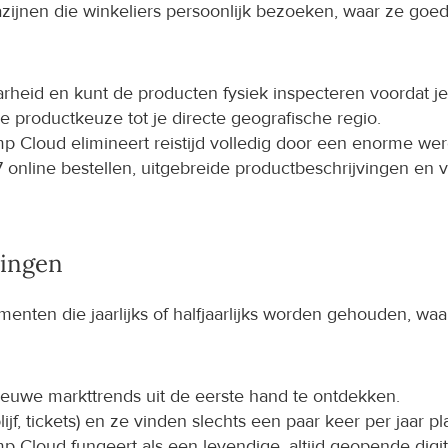
jnen die winkeliers persoonlijk bezoeken, waar ze goede
rheid en kunt de producten fysiek inspecteren voordat je
 je productkeuze tot je directe geografische regio.
 Cloud elimineert reistijd volledig door een enorme were
 online bestellen, uitgebreide productbeschrijvingen en 
lingen
menten die jaarlijks of halfjaarlijks worden gehouden, 
euwe markttrends uit de eerste hand te ontdekken.
jf, tickets) en ze vinden slechts een paar keer per jaar plaa
 Cloud fungeert als een levendige, altijd geopende digital