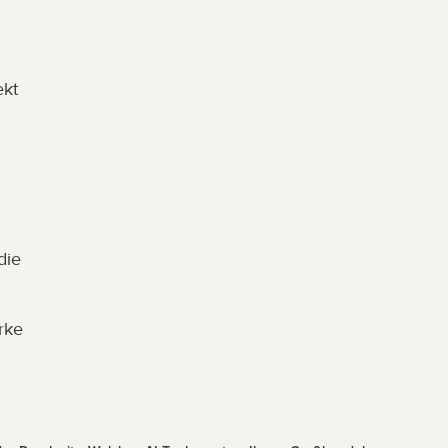
kt 
ie 
ke 
 