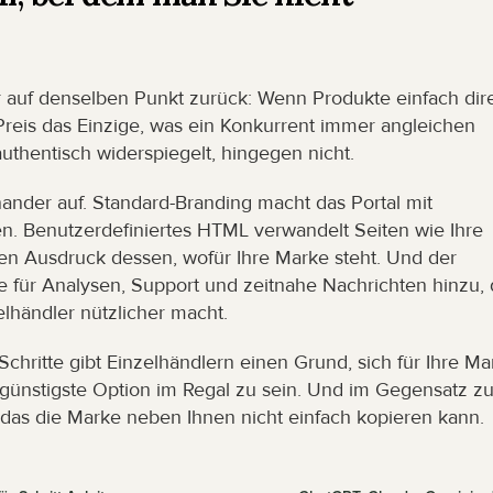
auf denselben Punkt zurück: Wenn Produkte einfach dire
reis das Einzige, was ein Konkurrent immer angleichen 
uthentisch widerspiegelt, hingegen nicht.
nander auf. Standard-Branding macht das Portal mit 
 Benutzerdefiniertes HTML verwandelt Seiten wie Ihre 
„Über uns“- oder Showroom-Seite in einen echten Ausdruck dessen, wofür Ihre Marke steht. Und der 
e für Analysen, Support und zeitnahe Nachrichten hinzu, d
elhändler nützlicher macht.
Schritte gibt Einzelhändlern einen Grund, sich für Ihre Mar
e günstigste Option im Regal zu sein. Und im Gegensatz zu
 das die Marke neben Ihnen nicht einfach kopieren kann.