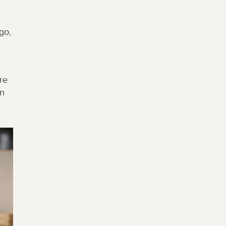
o, 
e 
n 