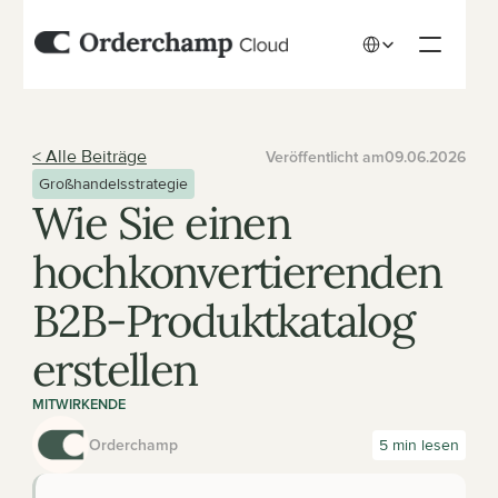
Select Language
< Alle Beiträge
Veröffentlicht am
09.06.2026
Großhandelsstrategie
Wie Sie einen 
hochkonvertierenden 
B2B-Produktkatalog 
erstellen
MITWIRKENDE
Orderchamp
5 min lesen