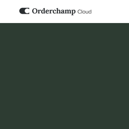
COMPTABILITÉ & ERP
Billit
Connectez Billit à Orderchamp Cloud pour sim
comptabilité et l’administration financière 
Réserver une démo
Configurer