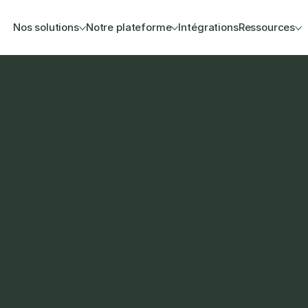
Nos solutions
Notre plateforme
Intégrations
Ressources
plifier la facturation, la 
de votre entreprise B2B.