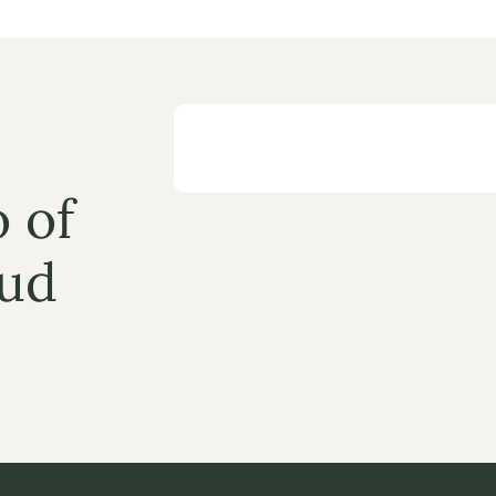
 of 
ud