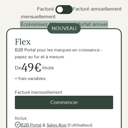
Frais de paiement intégrés les plus bas
Facturé 
Facturé annuellement
Pas de frais d'installation ni de développement
mensuellement
Économisez 16% avec un forfait annuel
NOUVEAU
Flex
B2B Portal pour les marques en croissance - 
payez au fur et à mesure.
49€
De
/mois
+ frais variables
Facturé mensuellement
Commencer
Inclus :
B2B Portal
 & 
Sales App
 (1 utilisateur)