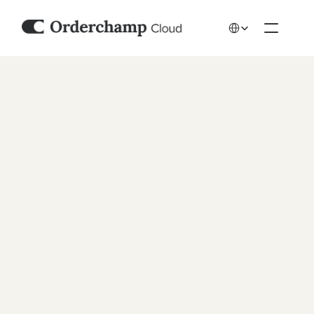
Select Language
Une tarification 
transparente qui 
évolue avec vous
Toutes les fonctionnalités B2B
Utilisateurs illimités
Nombre illimité de clients
Aucune commission