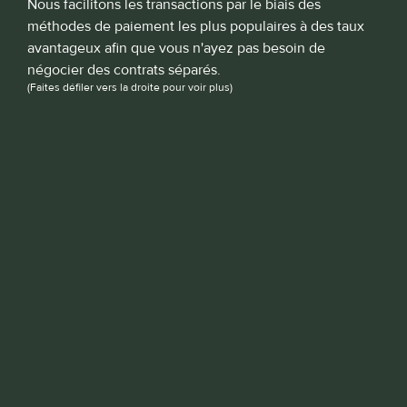
Nous facilitons les transactions par le biais des 
méthodes de paiement les plus populaires à des taux 
avantageux afin que vous n'ayez pas besoin de 
négocier des contrats séparés.
(Faites défiler vers la droite pour voir plus)
Fixé
0,14 €
iDeal
Bancontact
0,22 €
Virement SEPA
0,13 €
0,10 €
Cartes : EU Consumer Cartes
0,10 €
Cartes : EU Commercial Cards
American Express : EEE
0,10 €