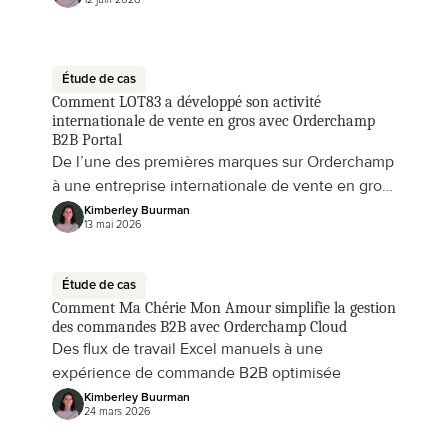
tout en continuant à développer sa marque de
vaisselle axée sur les tendances
Étude de cas
Comment LOT83 a développé son activité 
internationale de vente en gros avec Orderchamp 
B2B Portal
De l’une des premières marques sur Orderchamp
à une entreprise internationale de vente en gros
en forte croissance, LOT83 utilise le B2B Portal
Kimberley Buurman
13 mai 2026
d’Orderchamp pour simplifier les commandes
des détaillants, gérer sa croissance et déployer
ses collections colorées à travers l’Europe.
Étude de cas
Comment Ma Chérie Mon Amour simplifie la gestion 
des commandes B2B avec Orderchamp Cloud
Des flux de travail Excel manuels à une
expérience de commande B2B optimisée
Kimberley Buurman
24 mars 2026