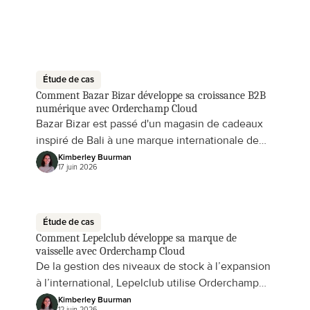
Étude de cas
Comment Bazar Bizar développe sa croissance B2B 
numérique avec Orderchamp Cloud
Bazar Bizar est passé d'un magasin de cadeaux
inspiré de Bali à une marque internationale de
maison et d'art de vivre. Avec Orderchamp
Kimberley Buurman
17 juin 2026
Cloud, ils utilisent le B2B Portal et Dropship
Automation pour soutenir leurs partenaires
détaillants en facilitant les commandes,
développant ainsi leur activité de vente en gros
Étude de cas
Comment Lepelclub développe sa marque de 
numérique.
vaisselle avec Orderchamp Cloud
De la gestion des niveaux de stock à l’expansion
à l’international, Lepelclub utilise Orderchamp
Cloud pour simplifier les commandes en gros
Kimberley Buurman
12 juin 2026