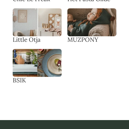
Little Otja
MUZPONY
BSIK