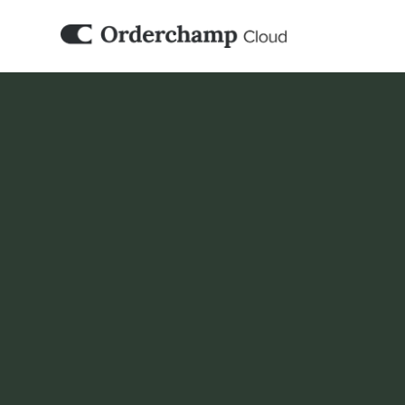
COMPTABILITÉ & ERP
e-Boekhouden
Orderchamp Cloud peut fonctionner en paral
configuration e-Boekhouden afin que vos act
places de marché s’intègrent à votre flux de
existant.
Réserver une démo
Configurer