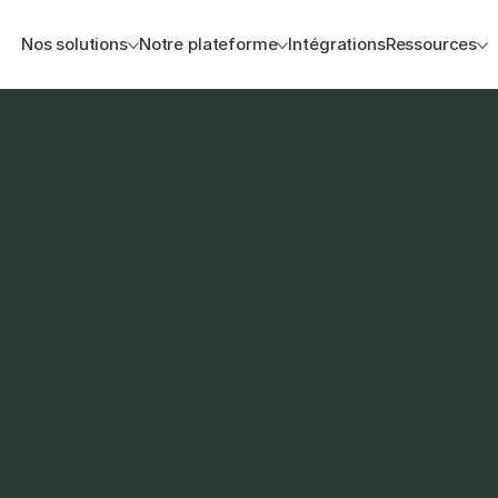
Nos solutions
Notre plateforme
Intégrations
Ressources
lèle de votre 
ivités B2B et sur les 
 travail comptable 