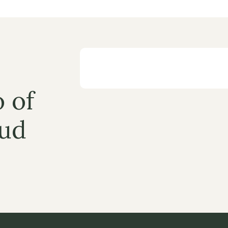
 of 
ud