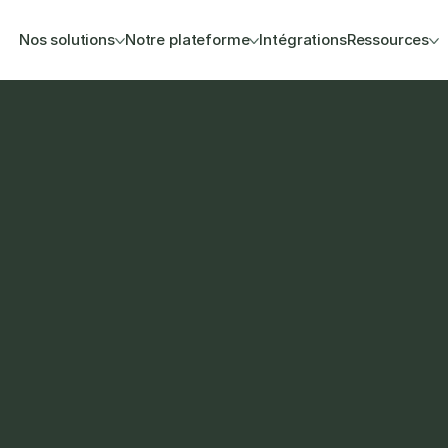
Nos solutions
Notre plateforme
Intégrations
Ressources
inances de gros 
.