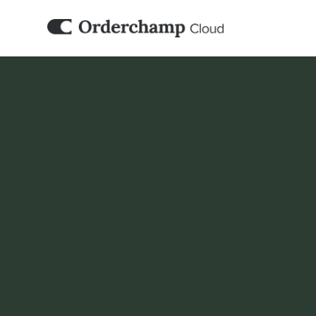
COMPTABILITÉ & ERP
Jortt
Simplifiez la comptabilité et maintenez les f
organisées avec Jortt et Orderchamp Cloud
Réserver une démo
Configurer