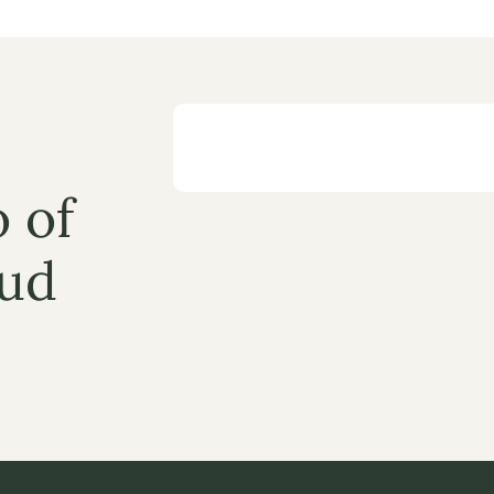
 of 
ud