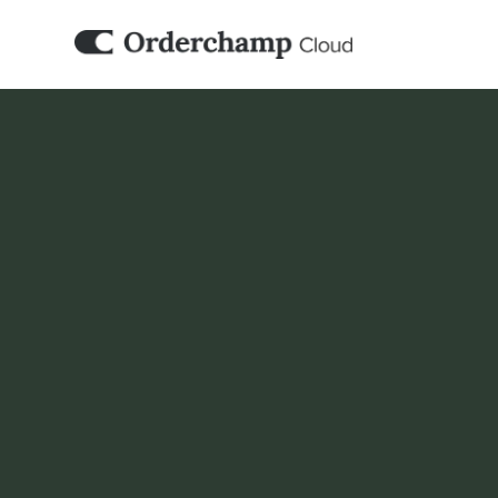
WMS ET FULFILMENT
★ PARTENAIRE
StockItUp
StockItUp est un logiciel de gestion des stoc
aide les entreprises de commerce électroniq
sur la disponibilité des produits, les achats 
commandes.
Réserver une démo
Set it up