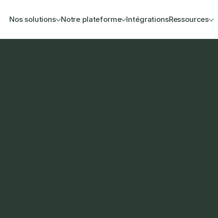
Nos solutions
Notre plateforme
Intégrations
Ressources
ks et des inventaires qui 
ue à garder le contrôle 
et l’exécution des 