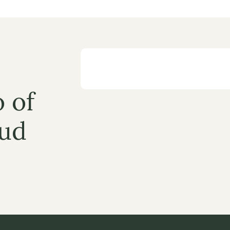
 of 
ud