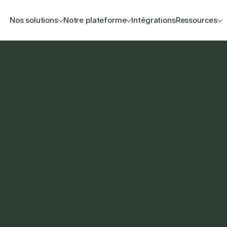
Nos solutions
Notre plateforme
Intégrations
Ressources
uren
 votre boutique en ligne, 
mp Cloud avec 