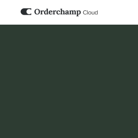
PARTENAIRE D’INTÉGRATION
Webwinkelfact
Automatisez le traitement des factures entre
votre logiciel de comptabilité et Ordercha
Webwinkelfacturen.
Réserver une démo
Set it up