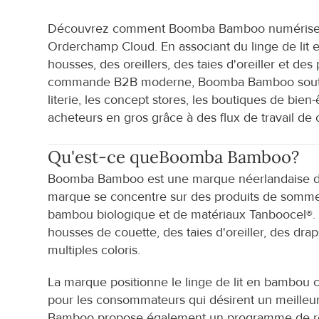
Découvrez comment Boomba Bamboo numérise le
Orderchamp Cloud. En associant du linge de lit 
housses, des oreillers, des taies d'oreiller et d
commande B2B moderne, Boomba Bamboo soutient l
literie, les concept stores, les boutiques de bien-êt
acheteurs en gros grâce à des flux de travail d
Qu'est-ce que
Boomba Bamboo
?
Boomba Bamboo est une marque néerlandaise de 
marque se concentre sur des produits de sommeil 
bambou biologique et de matériaux Tanboocel®. S
housses de couette, des taies d'oreiller, des dra
multiples coloris.
La marque positionne le linge de lit en bambou 
pour les consommateurs qui désirent un meilleur
Bamboo propose également un programme de reve