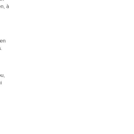
n, à 
en 
.
, 
 