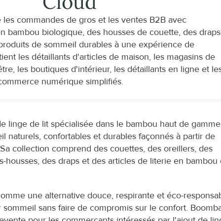
Cloud
s commandes de gros et les ventes B2B avec 
en bambou biologique, des housses de couette, des draps
es produits de sommeil durables à une expérience de 
es détaillants d'articles de maison, les magasins de 
re, les boutiques d'intérieur, les détaillants en ligne et les
e commerce numérique simplifiés.
linge de lit spécialisée dans le bambou haut de gamme.
naturels, confortables et durables façonnés à partir de 
a collection comprend des couettes, des oreillers, des 
ps-housses, des draps et des articles de literie en bambou 
comme une alternative douce, respirante et éco-responsab
 sommeil sans faire de compromis sur le confort. Boomba
nte pour les commerçants intéressés par l'ajout de ling