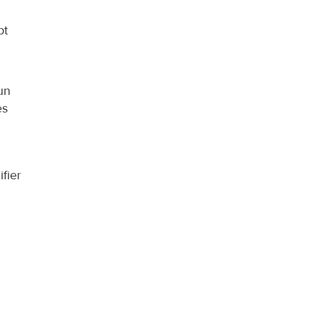
t 
n 
s 
ier 