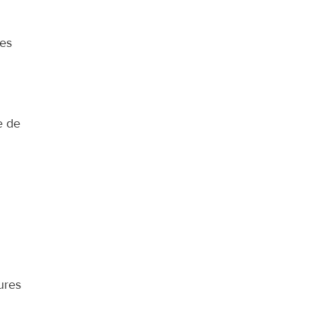
es 
 de 
ures 