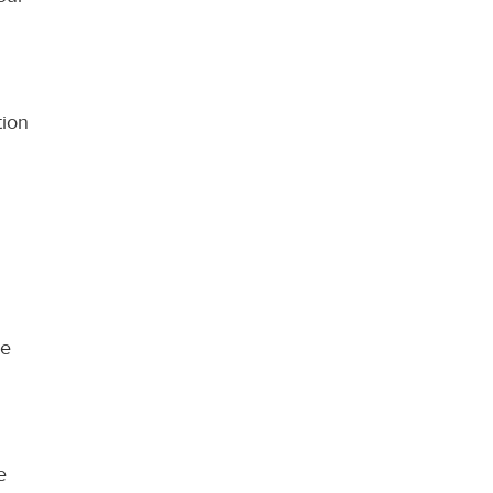
ion 
e 
 