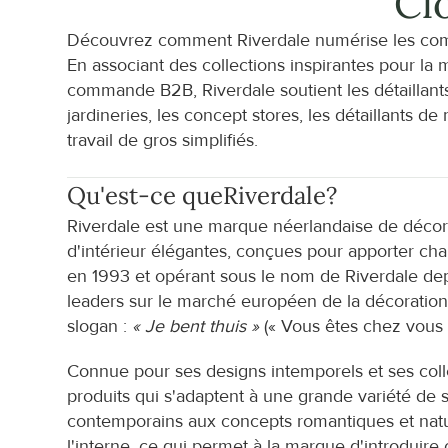
Cl
Découvrez comment Riverdale numérise les com
En associant des collections inspirantes pour la
commande B2B, Riverdale soutient les détaillants d
jardineries, les concept stores, les détaillants d
travail de gros simplifiés.
Qu'est-ce que
Riverdale
?
Riverdale est une marque néerlandaise de décorati
d'intérieur élégantes, conçues pour apporter ch
en 1993 et opérant sous le nom de Riverdale dep
leaders sur le marché européen de la décoration 
slogan : 
« Je bent thuis »
 (« Vous êtes chez vous 
Connue pour ses designs intemporels et ses coll
produits qui s'adaptent à une grande variété de s
contemporains aux concepts romantiques et nature
l'interne, ce qui permet à la marque d'introduir