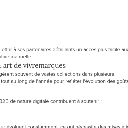
ffrir à ses partenaires détaillants un accès plus facile aux
ative manuelle.
 art de vivre
marques
èrent souvent de vastes collections dans plusieurs 
tout au long de l'année pour refléter l'évolution des goûts
.
B de nature digitale contribuent à soutenir :
eur évoluent constamment, ce qui nécessite des mises à jo