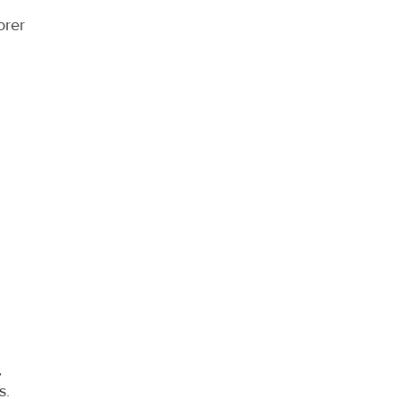
rer 
 
s.