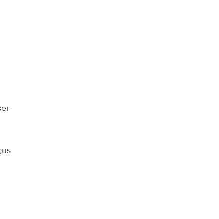
er 
us 