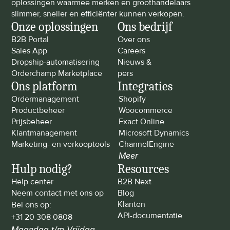
oplossingen waarmee merken en groothandelaars 
slimmer, sneller en efficiënter kunnen verkopen.
Onze oplossingen
Ons bedrijf
B2B Portal
Over ons
Sales App
Careers
Dropship-automatisering
Nieuws & 
Orderchamp Marketplace
pers
Ons platform
Integraties
Ordermanagement
Shopify
Productbeheer
Woocommerce
Prijsbeheer
Exact Online
Klantmanagement
Microsoft Dynamics
Marketing- en verkooptools
ChannelEngine
Meer
Hulp nodig?
Resources
Help center
B2B Next
Neem contact met ons op
Blog
Klanten
Bel ons op: 
API-documentatie
+31 20 308 0808
Maandag t/m Vrijdag 