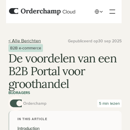
Select Language
< Alle Berichten
Gepubliceerd op
30 sep 2025
B2B e-commerce
De voordelen van een 
B2B Portal voor 
groothandel
BIJDRAGERS
Orderchamp
5 min lezen
IN THIS ARTICLE
Introduction