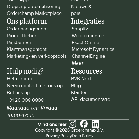
Dropship-automatisering
Nieuws & 
Orderchamp Marketplace
pers
Ons platform
Integraties
Ordermanagement
Shopify
Productbeheer
Woocommerce
Prijsbeheer
Exact Online
Klantmanagement
Microsoft Dynamics
Marketing- en verkooptools
ChannelEngine
Meer
Hulp nodig?
Resources
Help center
B2B Next
Neem contact met ons op
Blog
Klanten
Bel ons op: 
API-documentatie
+31 20 308 0808
Maandag t/m Vrijdag 
10:00-17:00
Vind ons hier
Copyright © 2026 Orderchamp B.V.
Privacy Policy
Data Policy