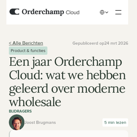
Select Language
< Alle Berichten
Gepubliceerd op
24 mrt 2026
Product & functies
Een jaar Orderchamp 
Cloud: wat we hebben 
geleerd over moderne 
wholesale
BIJDRAGERS
Joost Brugmans
5 min lezen